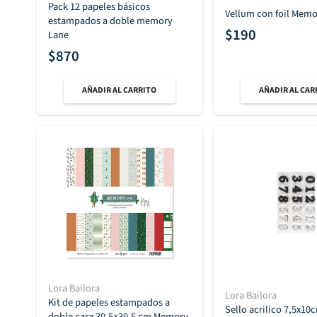
Pack 12 papeles básicos
Vellum con foil Memo
estampados a doble memory
$
190
Lane
$
870
AÑADIR AL CARRITO
AÑADIR AL CAR
Lora Bailora
Lora Bailora
Kit de papeles estampados a
Sello acrilico 7,5x10
doble cara 30,5×30,5 cm Memory