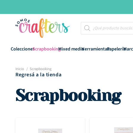
Búsqueda
de
productos
Colecciones
Scrapbooking
Mixed media
Herramientas
Papelería
Marc
Inicio
/
Scrapbooking
Regresá a la tienda
Scrapbooking