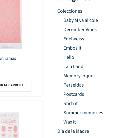
Colecciones
Baby M va al cole
December Vibes
Edelweiss
Embos it
Hello
on ramas
Lala Land
Memory loquer
Perseidas
R AL CARRITO
Postcards
Stich it
Summer memories
Wax it
Día de la Madre