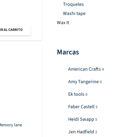
Troqueles
Washi tape
Wax It
R AL CARRITO
Marcas
American Crafts
4
Amy Tangerine
0
Ek tools
0
Faber Castell
3
Heidi Swapp
5
Memory lane
Jen Hadfield
2