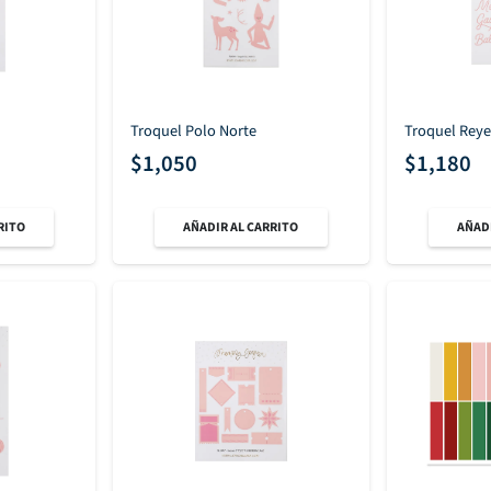
Troquel Polo Norte
Troquel Rey
$
1,050
$
1,180
RITO
AÑADIR AL CARRITO
AÑADI