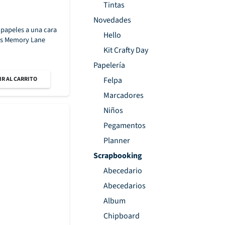
Tintas
Novedades
 papeles a una cara
Hello
ms Memory Lane
Kit Crafty Day
Papelería
R AL CARRITO
Felpa
Marcadores
Niños
Pegamentos
Planner
Scrapbooking
Abecedario
Abecedarios
Album
Chipboard