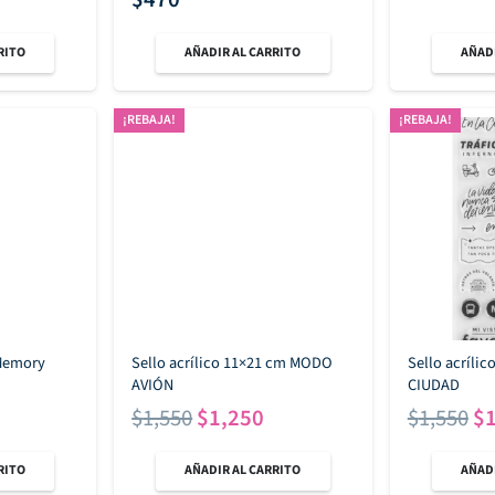
RITO
AÑADIR AL CARRITO
AÑADI
¡REBAJA!
¡REBAJA!
 Memory
Sello acrílico 11×21 cm MODO
Sello acríli
AVIÓN
CIUDAD
El
El
El
$
1,550
$
1,250
$
1,550
$
precio
precio
pr
RITO
AÑADIR AL CARRITO
AÑADI
original
actual
or