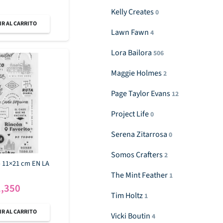
Kelly Creates
0
R AL CARRITO
Lawn Fawn
4
Lora Bailora
506
Maggie Holmes
2
Page Taylor Evans
12
Project Life
0
Serena Zitarrosa
0
Somos Crafters
2
co 11×21 cm EN LA
The Mint Feather
1
El
1,350
Tim Holtz
1
ecio
precio
R AL CARRITO
iginal
actual
Vicki Boutin
4