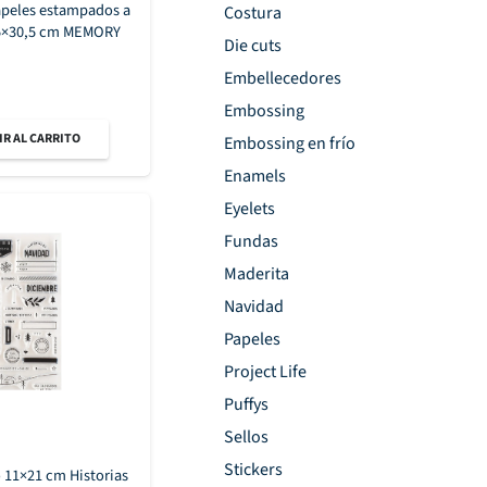
apeles estampados a
Costura
,5×30,5 cm MEMORY
Die cuts
Embellecedores
Embossing
R AL CARRITO
Embossing en frío
Enamels
Eyelets
Fundas
Maderita
Navidad
Papeles
Project Life
Puffys
Sellos
Stickers
o 11×21 cm Historias