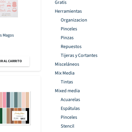
Gratis
Herramientas
Organizacion
Pinceles
es Magos
Pinzas
Repuestos
Tijeras y Cortantes
R AL CARRITO
Misceláneos
Mix Media
Tintas
Mixed media
Acuarelas
Espátulas
Pinceles
Stencil