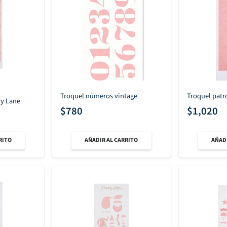
Troquel números vintage
Troquel patr
y Lane
$
780
$
1,020
RITO
AÑADIR AL CARRITO
AÑADI