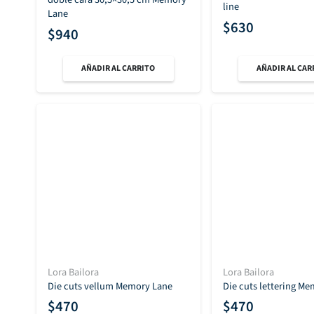
line
Lane
$
630
$
940
AÑADIR AL CARRITO
AÑADIR AL CAR
Lora Bailora
Lora Bailora
Die cuts vellum Memory Lane
Die cuts lettering M
$
470
$
470