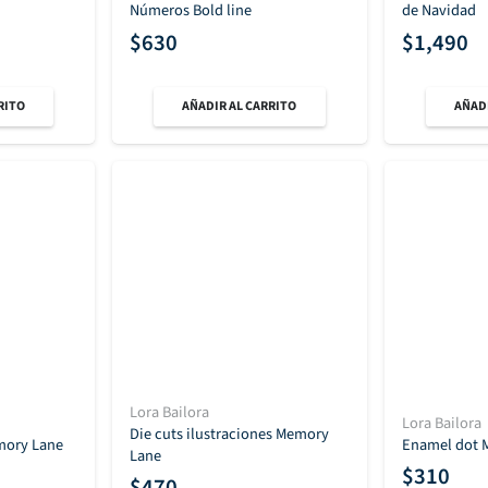
Números Bold line
de Navidad
$
630
$
1,490
RITO
AÑADIR AL CARRITO
AÑADI
Lora Bailora
Lora Bailora
Die cuts ilustraciones Memory
emory Lane
Enamel dot 
Lane
$
310
$
470