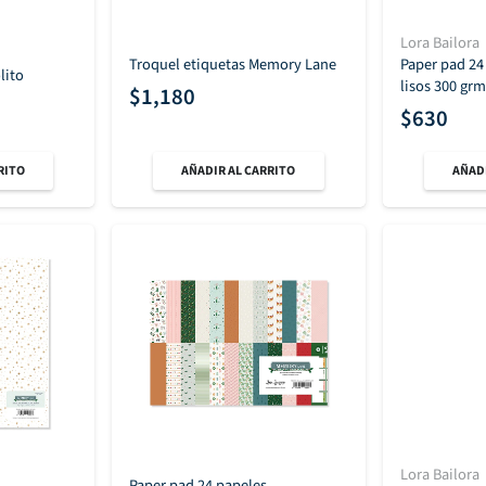
Lora Bailora
Troquel etiquetas Memory Lane
Paper pad 24
lito
lisos 300 gr
$
1,180
$
630
RITO
AÑADIR AL CARRITO
AÑADI
Lora Bailora
Paper pad 24 papeles