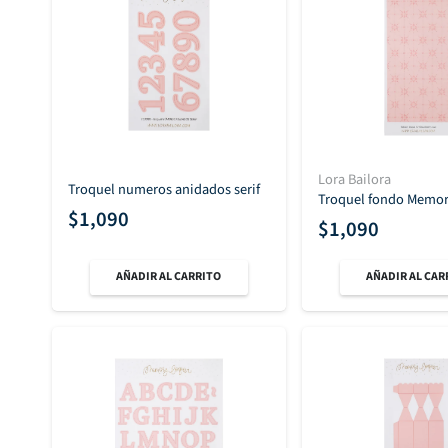
Lora Bailora
Troquel numeros anidados serif
Troquel fondo Memor
$
1,090
$
1,090
AÑADIR AL CARRITO
AÑADIR AL CAR