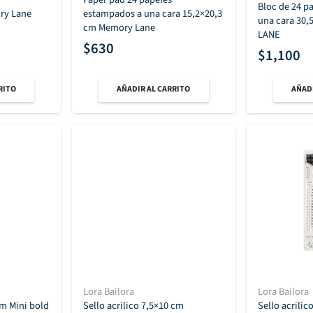
Bloc de 24 p
ry Lane
estampados a una cara 15,2×20,3
una cara 30
cm Memory Lane
LANE
$
630
$
1,100
RITO
AÑADIR AL CARRITO
AÑADI
Lora Bailora
Lora Bailora
cm Mini bold
Sello acrilico 7,5×10 cm
Sello acrilic