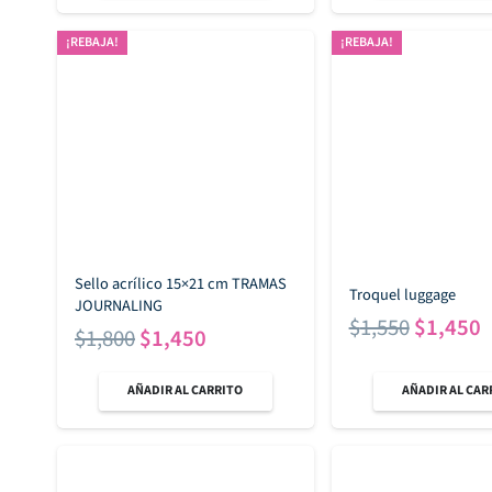
¡REBAJA!
¡REBAJA!
Sello acrílico 15×21 cm TRAMAS
Troquel luggage
JOURNALING
El
E
$
1,550
$
1,450
El
El
$
1,800
$
1,450
precio
p
precio
precio
original
a
AÑADIR AL CARRITO
AÑADIR AL CAR
original
actual
era:
e
era:
es:
$1,550.
$
$1,800.
$1,450.