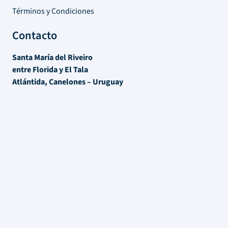
Términos y Condiciones
Contacto
Santa María del Riveiro
entre Florida y El Tala
Atlántida, Canelones – Uruguay
Tel:
+598 91 342 165
Lun – Vie 9hrs / 17 hrs