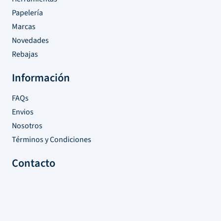
Papelería
Marcas
Novedades
Rebajas
Información
FAQs
Envios
Nosotros
Términos y Condiciones
Contacto
Santa María del Riveiro
entre Florida y El Tala
Atlántida, Canelones – Uruguay
Tel:
+598 91 342 165