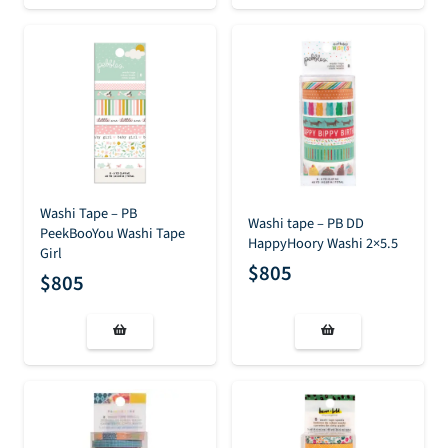
Washi Tape – PB
Washi tape – PB DD
PeekBooYou Washi Tape
HappyHoory Washi 2×5.5
Girl
$
805
$
805