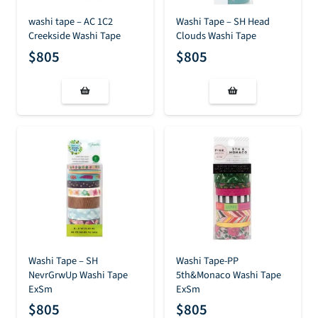
washi tape – AC 1C2
Washi Tape – SH Head
Creekside Washi Tape
Clouds Washi Tape
$
805
$
805
Washi Tape – SH
Washi Tape-PP
NevrGrwUp Washi Tape
5th&Monaco Washi Tape
ExSm
ExSm
$
805
$
805