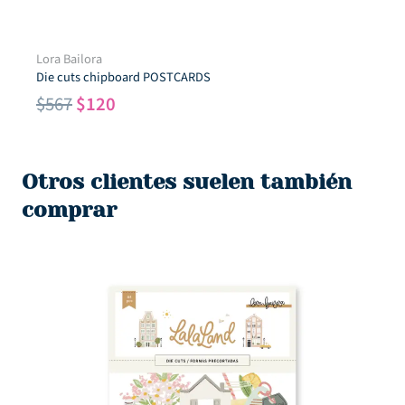
Lora Bailora
Die cuts chipboard POSTCARDS
El
El
$
567
$
120
precio
precio
original
actual
era:
es:
Otros clientes suelen también
$567.
$120.
comprar