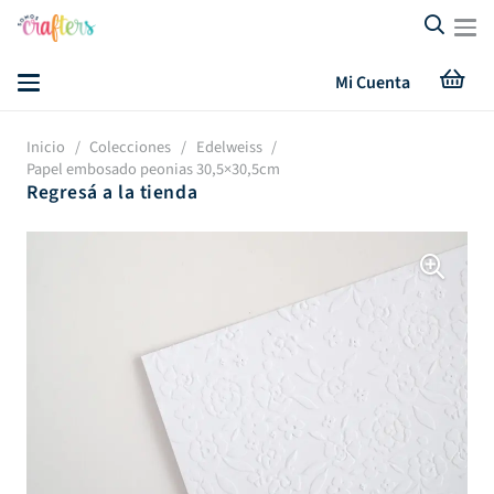
Mi Cuenta
Inicio
/
Colecciones
/
Edelweiss
/
Papel embosado peonias 30,5×30,5cm
Regresá a la tienda