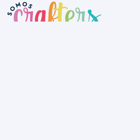
No tenemos tienda física aún, pero
puedes hacer tu pedido a través de la
web y recogerlo en nuestro depósito o
lo hacemos llegar a cualquier rincón
de Uruguay.
La Tienda
Colecciones
Scrapbooking
Mixed media
Herramientas