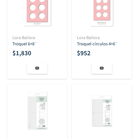
Lora Bailora
Lora Bailora
Troquel 6×8¨
Troquel círculos 4×6¨
$
1,830
$
952