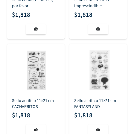
por favor
Imprescindible
$
1,818
$
1,818
Sello acrílico 11×21 cm
Sello acrílico 11×21 cm
CACHARRITOS
FANTASYLAND
$
1,818
$
1,818