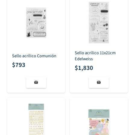
Sello acrílico 11x21cm
Sello acrílico Comunión
Edelweiss
$
793
$
1,830