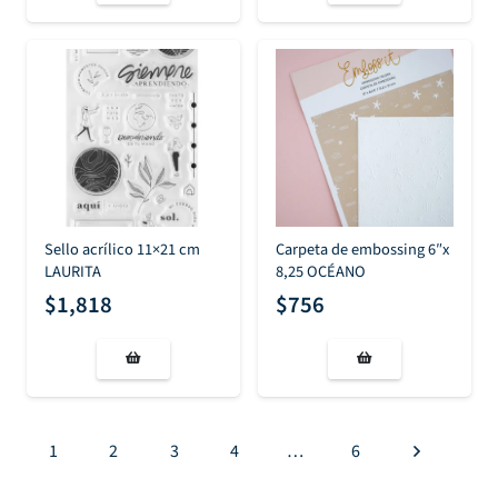
Sello acrílico 11×21 cm
Carpeta de embossing 6″x
LAURITA
8,25 OCÉANO
$
1,818
$
756
1
2
3
4
…
6