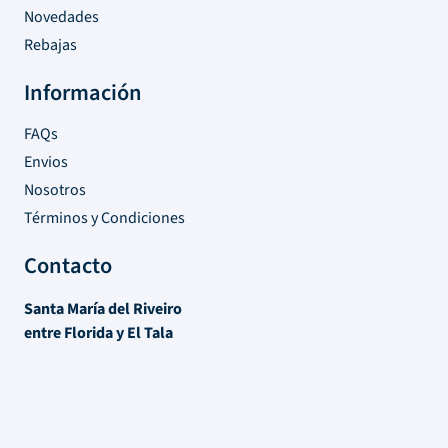
Novedades
Rebajas
Información
FAQs
Envios
Nosotros
Términos y Condiciones
Contacto
Santa María del Riveiro
entre Florida y El Tala
Atlántida, Canelones – Uruguay
Tel:
+598 91 342 165
Lun – Vie 9hrs / 17 hrs