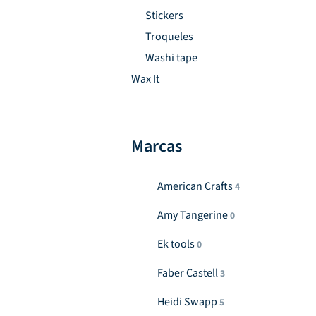
Stickers
Troqueles
Washi tape
Wax It
Marcas
American Crafts
4
Amy Tangerine
0
Ek tools
0
Faber Castell
3
Heidi Swapp
5