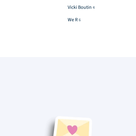
Vicki Boutin
4
We R
6