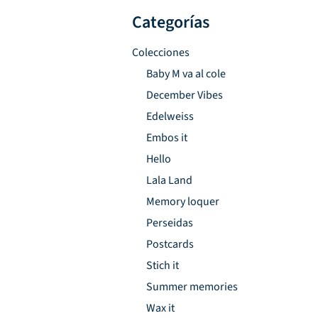
Categorías
Colecciones
Baby M va al cole
December Vibes
Edelweiss
Embos it
Hello
Lala Land
Memory loquer
Perseidas
Postcards
Stich it
Summer memories
Wax it