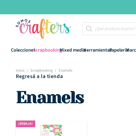
Búsqueda
de
productos
Colecciones
Scrapbooking
Mixed media
Herramientas
Papelería
Marc
Inicio
/
Scrapbooking
/
Enamels
Regresá a la tienda
Enamels
¡REBAJA!