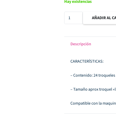
Hay existencias
Troquel
AÑADIR AL C
ramas
Memory
Lane
Descripción
cantidad
CARACTERÍSTICAS:
– Contenido: 24 troqueles
– Tamaño aprox troquel «la
Compatible con la maquina