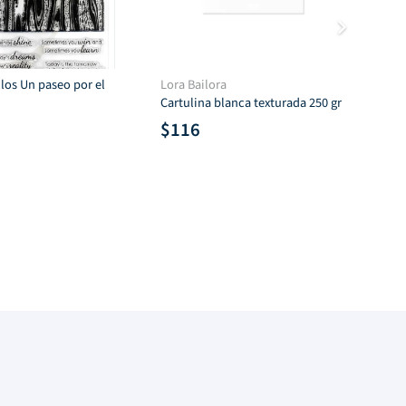
los Un paseo por el
Lora Bailora
Lor
Cartulina blanca texturada 250 gr
Set
$
116
$