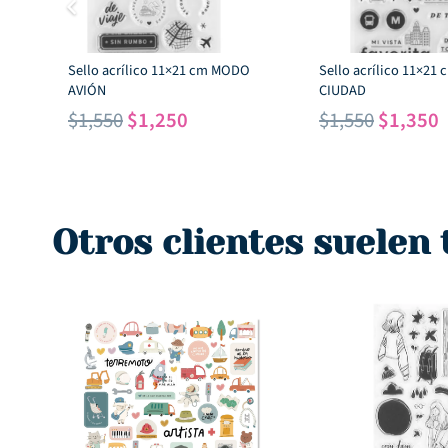
Sello acrílico 11×21 cm MODO
Sello acrílico 11×21
AVIÓN
CIUDAD
El
El
El
E
$
1,550
$
1,250
$
1,550
$
1,350
precio
precio
precio
p
original
actual
original
a
era:
es:
era:
e
$1,550.
$1,250.
$1,550.
$
Otros clientes suelen