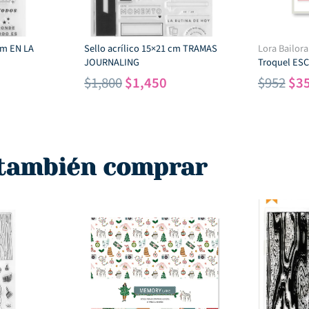
 cm EN LA
Sello acrílico 15×21 cm TRAMAS
Lora Bailora
JOURNALING
Troquel ES
l
El
El
El
$
1,800
$
1,450
$
952
$
3
recio
precio
precio
pre
ctual
original
actual
ori
s:
era:
es:
era
1,350.
$1,800.
$1,450.
$95
 también comprar