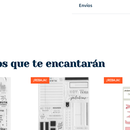
Envíos
os que te encantarán
¡REBAJA!
¡REBAJA!