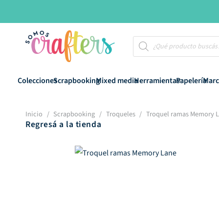
Búsqueda
de
productos
Colecciones
Scrapbooking
Mixed media
Herramientas
Papelería
Marc
Inicio
/
Scrapbooking
/
Troqueles
/
Troquel ramas Memory 
Regresá a la tienda