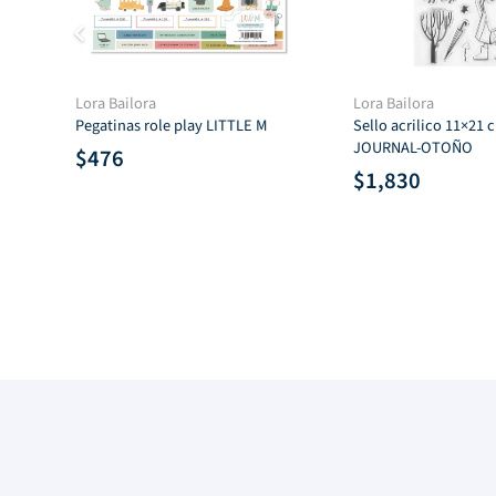
wr
Lora Bailora
Lora Bailora
Pegatinas role play LITTLE M
Sello acrilico 11×21
JOURNAL-OTOÑO
$
476
$
1,830