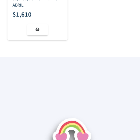
ABRIL
$
1,610