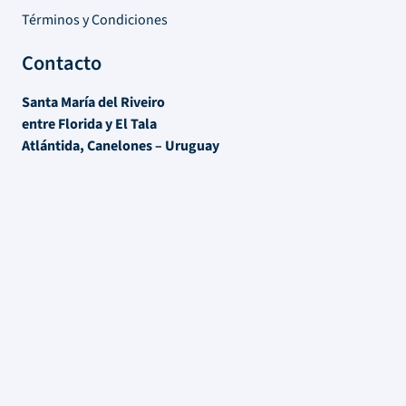
Términos y Condiciones
Contacto
Santa María del Riveiro
entre Florida y El Tala
Atlántida, Canelones – Uruguay
Tel:
+598 91 342 165
Lun – Vie 9hrs / 17 hrs