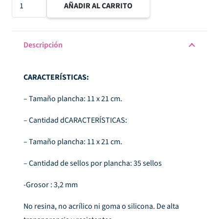
Sello
AÑADIR AL CARRITO
acrilico
11x21
cm
Descripción
Historias
de
CARACTERÍSTICAS:
Navidad
cantidad
– Tamaño plancha: 11 x 21 cm.
– Cantidad dCARACTERÍSTICAS:
– Tamaño plancha: 11 x 21 cm.
– Cantidad de sellos por plancha: 35 sellos
-Grosor : 3,2 mm
No resina, no acrílico ni goma o silicona. De alta