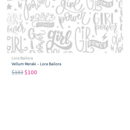
Sello Acrílico Merry & Bright
$
1,818