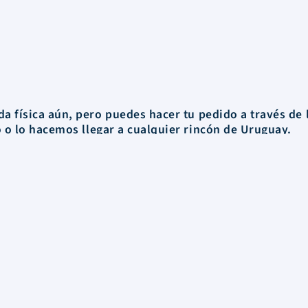
a física aún, pero puedes hacer tu pedido a través de 
o o
lo hacemos llegar a cualquier rincón de Uruguay.
Información
FAQs
Envios
Nosotros
Términos y Condiciones