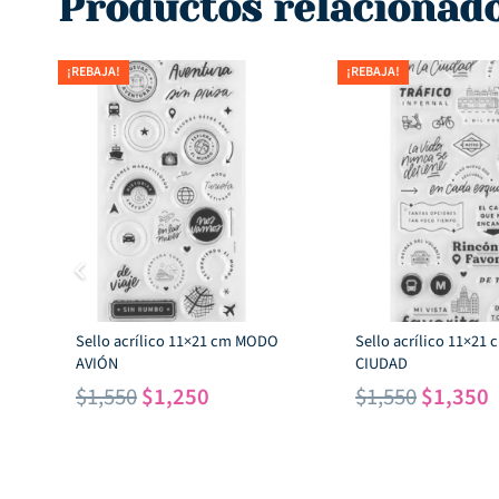
Productos relacionad
¡REBAJA!
¡REBAJA!
Sello acrílico 11×21 cm MODO
Sello acrílico 11×21
AVIÓN
CIUDAD
El
El
El
E
$
1,550
$
1,250
$
1,550
$
1,350
precio
precio
precio
p
original
actual
original
a
era:
es:
era:
e