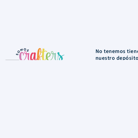
No tenemos tiend
nuestro depósit
La Tienda
Colecciones
Scrapbooking
Mixed media
Herramientas
Papelería
Marcas