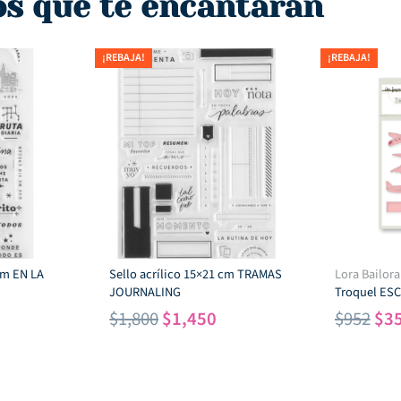
os que te encantarán
¡REBAJA!
¡REBAJA!
 cm EN LA
Sello acrílico 15×21 cm TRAMAS
Lora Bailora
JOURNALING
Troquel ES
l
El
El
El
$
1,800
$
1,450
$
952
$
3
recio
precio
precio
pre
ctual
original
actual
ori
s:
era:
es:
era