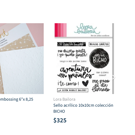
2.
$350.
$567.
$120.
embossing 6″x 8,25
Lora Bailora
Lor
Sello acrílico 10x10cm colección
Set
BICHO
$
$
325