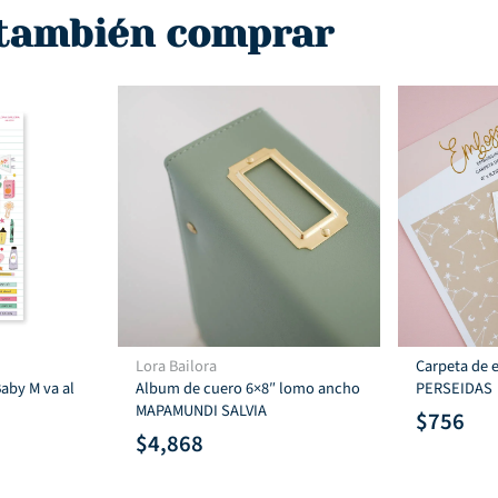
1,350.
$1,800.
$1,450.
$95
 también comprar
Lora Bailora
Carpeta de 
Baby M va al
Album de cuero 6×8″ lomo ancho
PERSEIDAS
MAPAMUNDI SALVIA
$
756
$
4,868