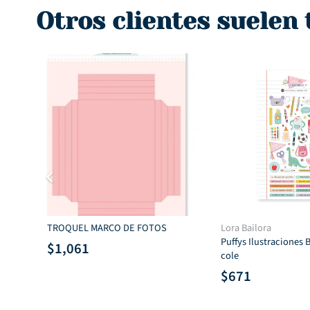
$1,550.
$1,250.
$1,550.
$
Otros clientes suelen
TROQUEL MARCO DE FOTOS
Lora Bailora
Puffys Ilustraciones 
$
1,061
cole
$
671