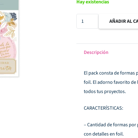
Hay existencias
Die
AÑADIR AL C
cuts
con
foil
Descripción
Edelweiss
cantidad
El pack consta de formas p
foil. El adorno favorito d
todos tus proyectos.
CARACTERÍSTICAS:
– Cantidad de formas por p
con detalles en foil.