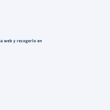
la web y recogerlo en
Contacto
Santa María del Riveiro
entre Florida y El Tala
Atlántida, Canelones – Uruguay
Tel:
+598 91 342 165
Lun – Vie 9hrs / 17 hrs