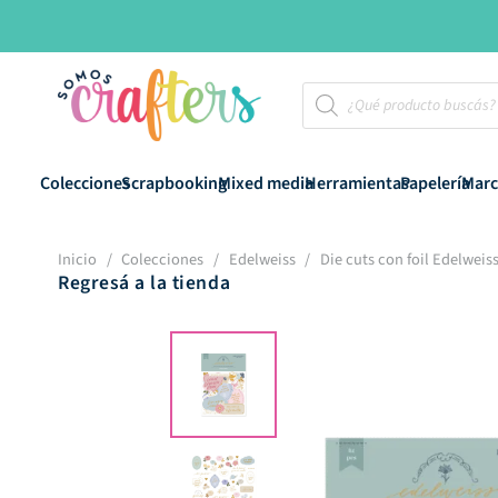
Búsqueda
de
productos
Colecciones
Scrapbooking
Mixed media
Herramientas
Papelería
Marc
Inicio
/
Colecciones
/
Edelweiss
/
Die cuts con foil Edelweis
Regresá a la tienda