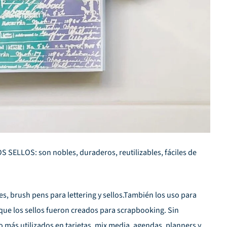
 SELLOS: son nobles, duraderos, reutilizables, fáciles de
es, brush pens para lettering y sellos.También los uso para
 que los sellos fueron creados para scrapbooking. Sin
más utilizados en tarjetas, mix media, agendas, planners y