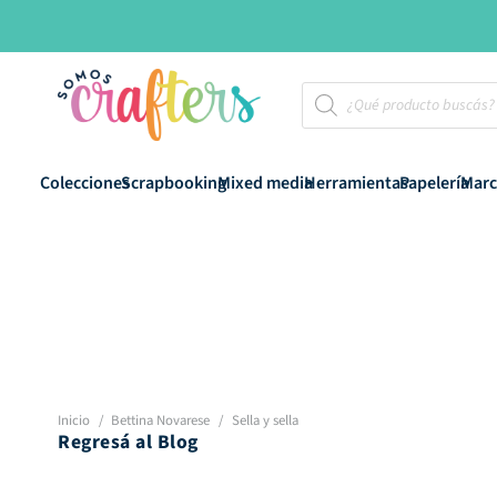
Búsqueda
de
productos
Colecciones
Scrapbooking
Mixed media
Herramientas
Papelería
Marc
Inicio
/
Bettina Novarese
/
Sella y sella
Regresá al Blog