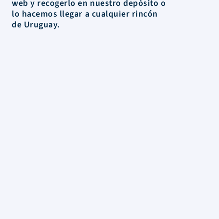
web y recogerlo en nuestro depósito o
lo hacemos llegar a cualquier rincón
de Uruguay.
La Tienda
Colecciones
Scrapbooking
Mixed media
Herramientas
Papelería
Marcas
Novedades
Rebajas
Información
FAQs