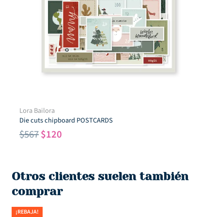
Lora Bailora
Die cuts chipboard POSTCARDS
El
El
$
567
$
120
precio
precio
original
actual
era:
es:
Otros clientes suelen también
$567.
$120.
comprar
¡REBAJA!