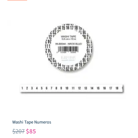
Washi Tape Numeros
El
El
$
207
$
85