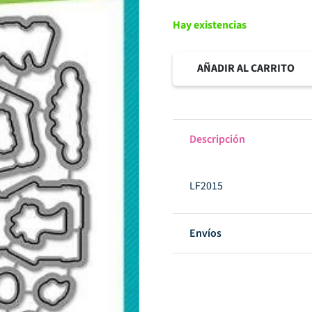
era:
es
$1,244.
$3
Hay existencias
AÑADIR AL CARRITO
Villa
embrujada
Troquel
Descripción
-
LAWN
FAWN
LF2015
cantidad
Envíos