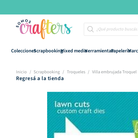
Búsqueda
de
productos
Colecciones
Scrapbooking
Mixed media
Herramientas
Papelería
Marc
Inicio
/
Scrapbooking
/
Troqueles
/
Villa embrujada Troque
Regresá a la tienda