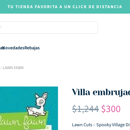
TU TIENDA FAVORITA A UN CLICK DE DISTANCIA
as
Novedades
Rebajas
l – LAWN FAWN
Villa embruj
El
El
$
1,244
$
300
precio
pr
origina
ac
Lawn Cuts – Spooky Village D