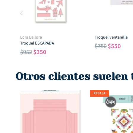
Lora Bailora
Troquel ventanilla
Troquel ESCAPADA
El
El
$
750
$
550
El
El
$
952
$
350
precio
prec
precio
precio
original
actu
original
actual
era:
es:
Otros clientes suelen
era:
es:
$750.
$550
$952.
$350.
¡REBAJA!