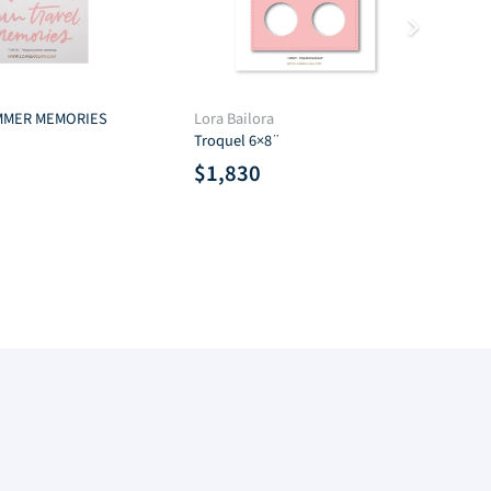
UMMER MEMORIES
Lora Bailora
Tro
Troquel 6×8¨
$
$
1,830