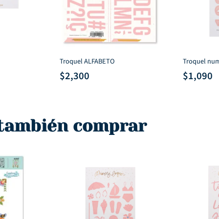
Troquel ALFABETO
Troquel num
$
2,300
$
1,090
io
al
 también comprar
.