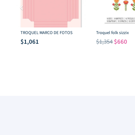
TROQUEL MARCO DE FOTOS
Troquel folk sizzix
El
El
$
1,061
$
1,354
$
660
precio
pr
original
ac
era:
es:
$1,354.
$6