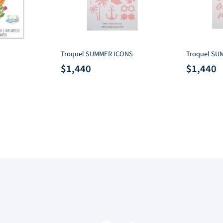
Troquel SUMMER ICONS
Troquel S
$
1,440
$
1,440
ecio
tual
60.