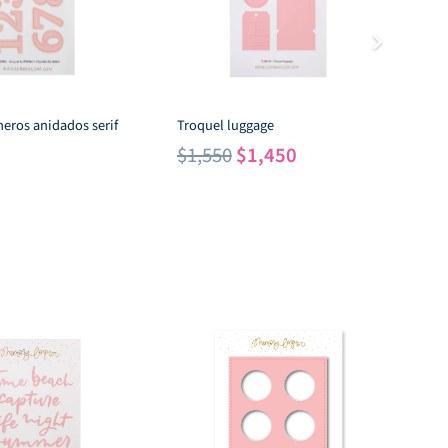
eros anidados serif
Troquel luggage
Lor
Tr
El
El
$
1,550
$
1,450
$
precio
precio
original
actual
era:
es:
$1,550.
$1,450.