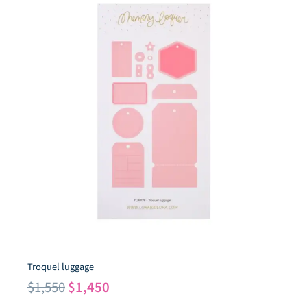
Troquel luggage
El
El
$
1,550
$
1,450
precio
precio