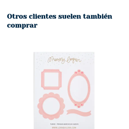
original
actual
era:
es:
Otros clientes suelen también
$1,550.
$1,450.
comprar