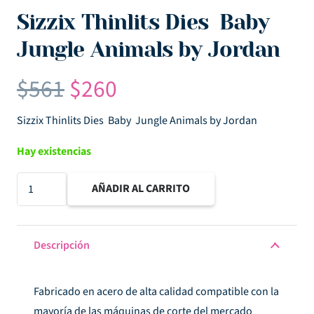
Sizzix Thinlits Dies ­ Baby
Jungle Animals by Jordan
El
El
$
561
$
260
precio
precio
original
actual
Sizzix Thinlits Dies ­ Baby Jungle Animals by Jordan
era:
es:
Hay existencias
$561.
$260.
Sizzix Thinlits Dies ­
AÑADIR AL CARRITO
Baby
Jungle Animals by Jordan
cantidad
Descripción
Fabricado en acero de alta calidad compatible con la
mayoría de las máquinas de corte del mercado