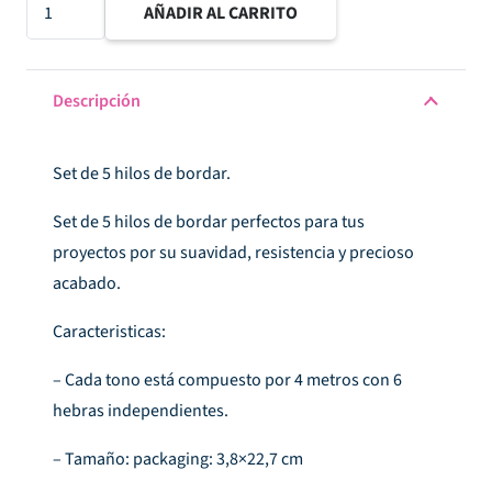
Set
AÑADIR AL CARRITO
hilos
de
bordar
Descripción
verde
lima
Set de 5 hilos de bordar.
cantidad
Set de 5 hilos de bordar perfectos para tus
proyectos por su suavidad, resistencia y precioso
acabado.
Caracteristicas:
– Cada tono está compuesto por 4 metros con 6
hebras independientes.
– Tamaño: packaging: 3,8×22,7 cm