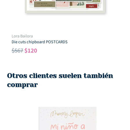
Lora Bailora
Die cuts chipboard POSTCARDS
El
El
$
567
$
120
precio
precio
original
actual
era:
es:
Otros clientes suelen también
$567.
$120.
comprar