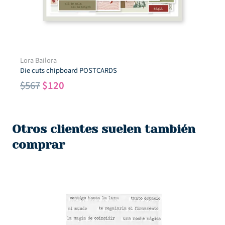
Lora Bailora
Die cuts chipboard POSTCARDS
El
El
$
567
$
120
precio
precio
original
actual
era:
es:
Otros clientes suelen también
$567.
$120.
comprar