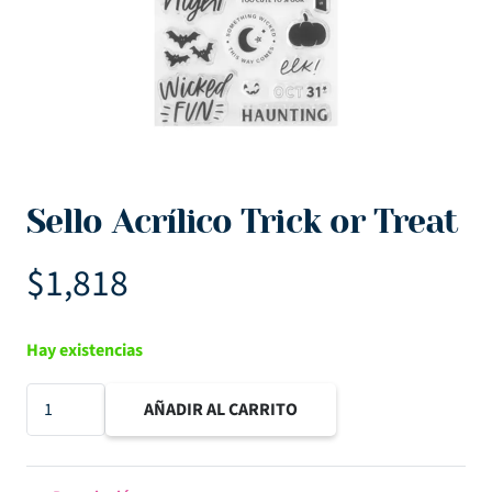
Sello Acrílico Trick or Treat
$
1,818
Hay existencias
Sello
AÑADIR AL CARRITO
Acrílico
Trick
or