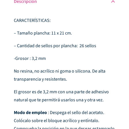
Descripción
Treat
cantidad
CARACTERÍSTICAS:
– Tamaño plancha: 11 x 21 cm.
– Cantidad de sellos por plancha: 26 sellos
-Grosor : 3,2 mm
No resina, no acrílico ni goma o silicona. De alta
transparencia y resistentes.
El grosor es de 3,2 mm con una parte de adhesivo
natural que te permitirá usarlos una y otra vez.
Modo de empleo
: Despega el sello del acetato.
Colócalo sobre el bloque acrílico y entíntalo.
Comprueba la posición en la que deseas estamparlo