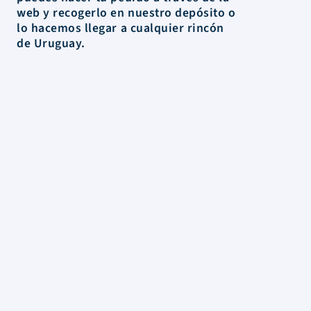
web y recogerlo en nuestro depósito o
lo hacemos llegar a cualquier rincón
de Uruguay.
La Tienda
Colecciones
Scrapbooking
Mixed media
Herramientas
Papelería
Marcas
Novedades
Rebajas
Información