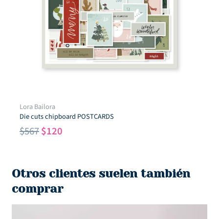
Lora Bailora
Die cuts chipboard POSTCARDS
El
El
$
567
$
120
precio
precio
original
actual
era:
es:
Otros clientes suelen también
$567.
$120.
comprar