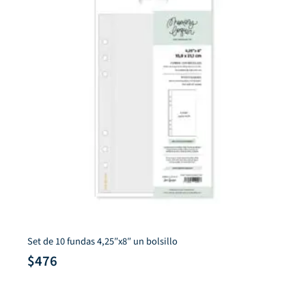
Lora Bailora
Sello acrílico Alfabeto L Lala Land
$
1,635