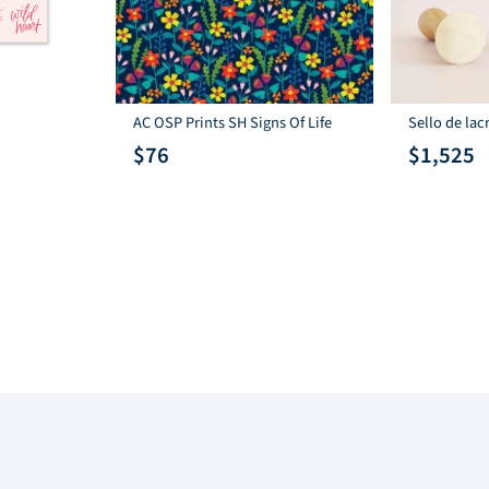
AC OSP Prints SH Signs Of Life
Sello de la
$
76
$
1,525