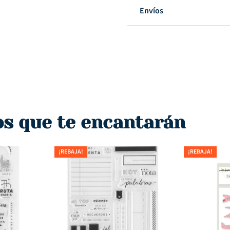
Envíos
os que te encantarán
¡REBAJA!
¡REBAJA!