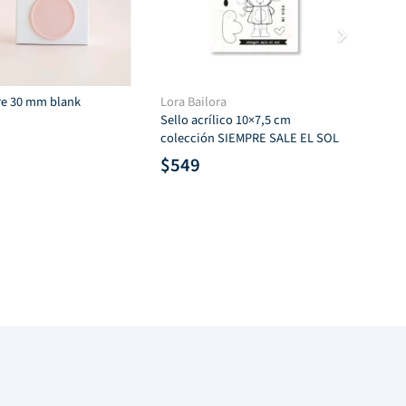
cre 30 mm blank
Lora Bailora
Col
Sello acrílico 10×7,5 cm
Cut
colección SIEMPRE SALE EL SOL
$
8
$
549