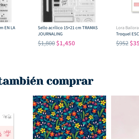
 cm EN LA
Sello acrílico 15×21 cm TRAMAS
Lora Bailora
JOURNALING
Troquel ES
l
El
El
El
$
1,800
$
1,450
$
952
$
3
recio
precio
precio
pre
ctual
original
actual
ori
s:
era:
es:
era
1,350.
$1,800.
$1,450.
$95
 también comprar