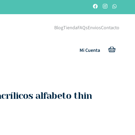
Blog
Tienda
FAQs
Envios
Contacto
Mi Cuenta
acrílicos alfabeto thin