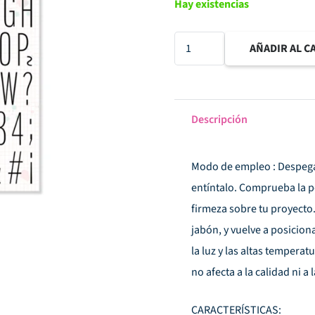
Hay existencias
Set
AÑADIR AL C
de
sellos
acrílicos
Descripción
alfabeto
thin
Modo de empleo : Despega e
cantidad
entíntalo. Comprueba la p
firmeza sobre tu proyecto. 
jabón, y vuelve a posiciona
la luz y las altas temperat
no afecta a la calidad ni a
CARACTERÍSTICAS: