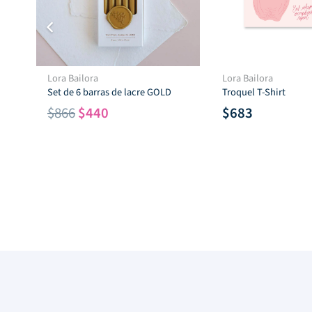
Lora Bailora
Lora Bailora
Set de 6 barras de lacre GOLD
Troquel T-Shirt
El
El
$
866
$
440
$
683
precio
precio
original
actual
era:
es:
$866.
$440.