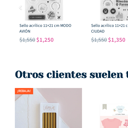
Sello acrílico 11×21 cm MODO
Sello acrílico 11×21
AVIÓN
CIUDAD
El
El
El
E
$
1,550
$
1,250
$
1,550
$
1,350
precio
precio
precio
p
original
actual
original
a
era:
es:
era:
e
$1,550.
$1,250.
$1,550.
$
Otros clientes suelen
¡REBAJA!