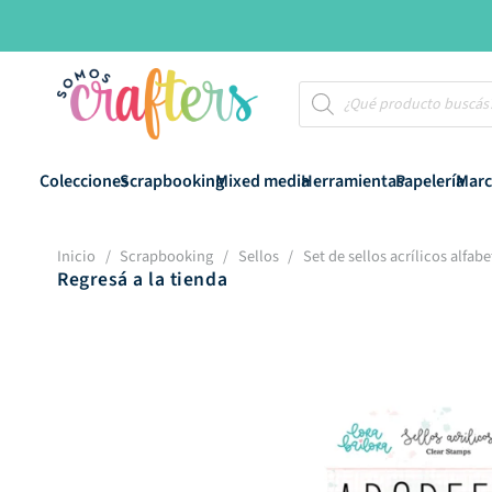
Búsqueda
de
productos
Colecciones
Scrapbooking
Mixed media
Herramientas
Papelería
Marc
Inicio
/
Scrapbooking
/
Sellos
/
Set de sellos acrílicos alfabe
Regresá a la tienda