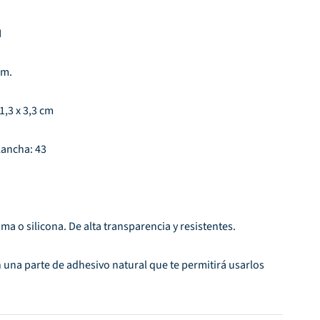
N
cm.
1,3 x 3,3 cm
lancha: 43
oma o silicona. De alta transparencia y resistentes.
 una parte de adhesivo natural que te permitirá usarlos