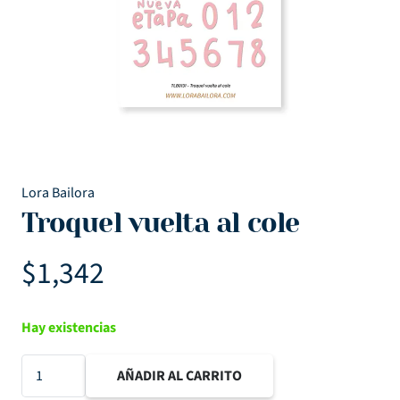
Lora Bailora
Troquel vuelta al cole
$
1,342
Hay existencias
Troquel
AÑADIR AL CARRITO
vuelta