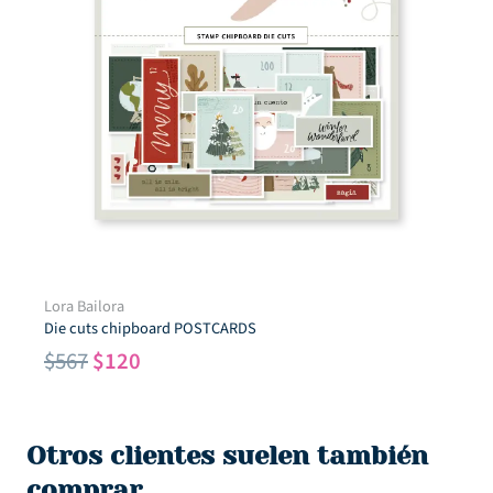
Lora Bailora
Die cuts chipboard POSTCARDS
El
El
$
567
$
120
precio
precio
original
actual
era:
es:
Otros clientes suelen también
$567.
$120.
comprar