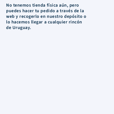
No tenemos tienda física aún, pero
puedes hacer tu pedido a través de la
web y recogerlo en nuestro depósito o
lo hacemos llegar a cualquier rincón
de Uruguay.
La Tienda
Colecciones
Scrapbooking
Mixed media
Herramientas
Papelería
Marcas
Novedades
Rebajas