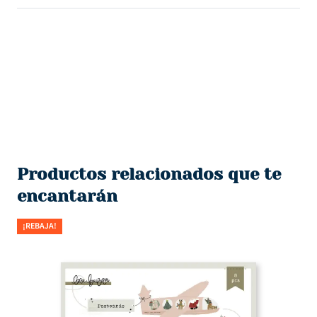
Productos relacionados que te
encantarán
¡REBAJA!
¡R