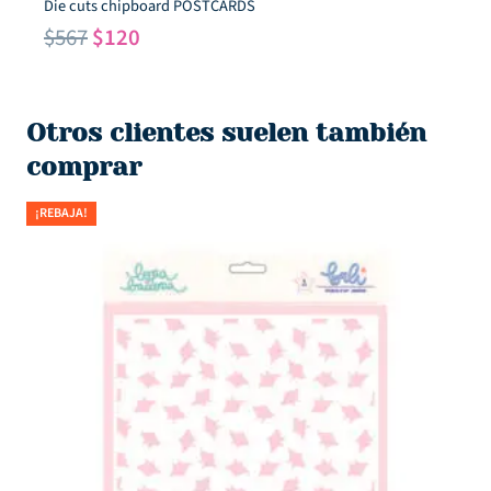
Die cuts chipboard POSTCARDS
El
El
$
567
$
120
precio
precio
original
actual
era:
es:
Otros clientes suelen también
$567.
$120.
comprar
¡REBAJA!