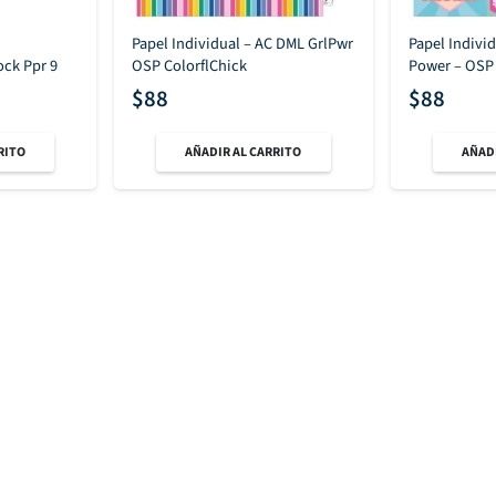
Papel Individual – AC DML GrlPwr
Papel Individ
ck Ppr 9
OSP ColorflChick
Power – OSP Y
$
88
$
88
RITO
AÑADIR AL CARRITO
AÑADI