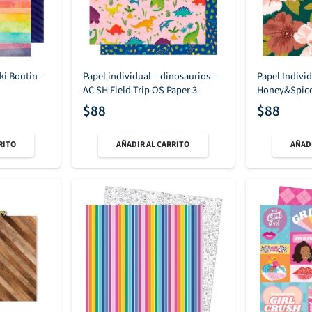
ki Boutin –
Papel individual – dinosaurios –
Papel Indivi
AC SH Field Trip OS Paper 3
Honey&Spice
$
88
$
88
RITO
AÑADIR AL CARRITO
AÑADI