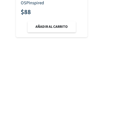
OSPInspired
$
88
AÑADIR AL CARRITO