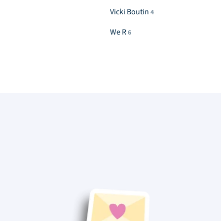
Vicki Boutin
4
We R
6