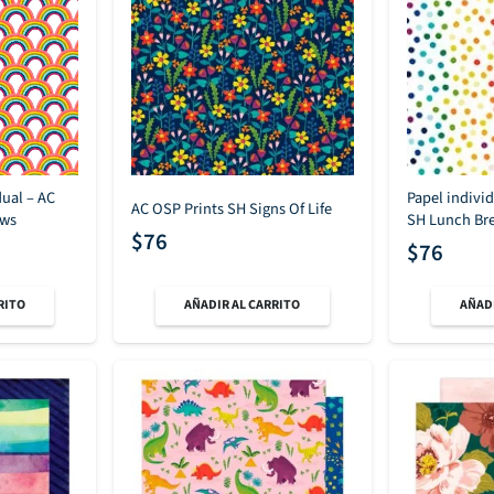
dual – AC
Papel indivi
AC OSP Prints SH Signs Of Life
ows
SH Lunch Br
$
76
$
76
RITO
AÑADIR AL CARRITO
AÑADI