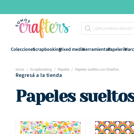
Búsqueda
de
productos
Colecciones
Scrapbooking
Mixed media
Herramientas
Papelería
Marc
Inicio
/
Scrapbooking
/
Papeles
/
Papeles sueltos con Diseños
Regresá a la tienda
Papeles suelto