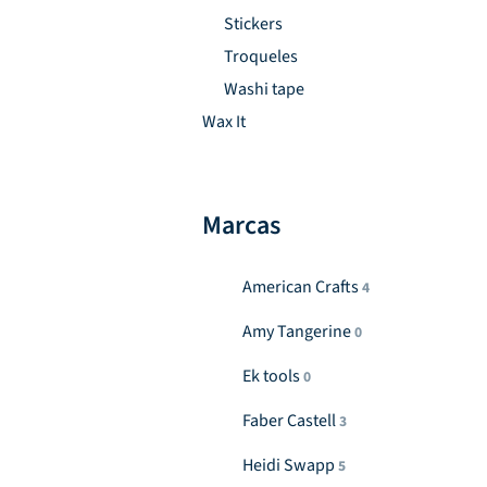
Stickers
Troqueles
Washi tape
Wax It
Marcas
American Crafts
4
Amy Tangerine
0
Ek tools
0
Faber Castell
3
Heidi Swapp
5