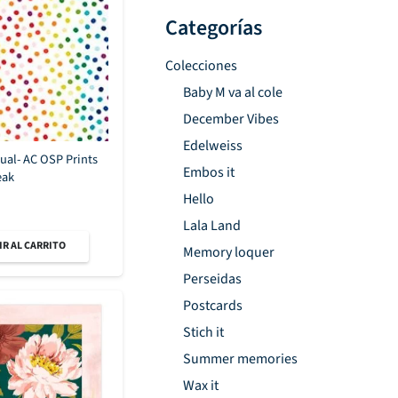
Categorías
Colecciones
Baby M va al cole
December Vibes
Edelweiss
dual- AC OSP Prints
Embos it
eak
Hello
Lala Land
R AL CARRITO
Memory loquer
Perseidas
Postcards
Stich it
Summer memories
Wax it