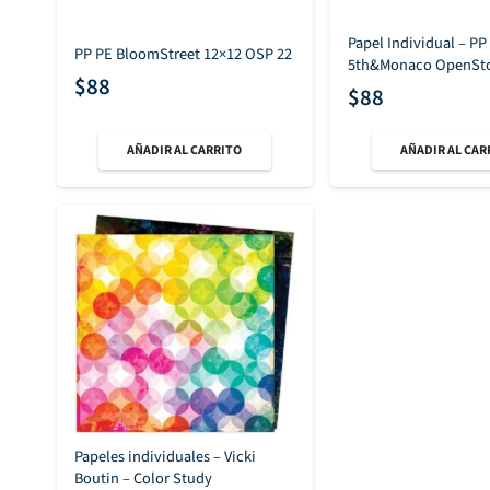
Papel Individual – PP
PP PE BloomStreet 12×12 OSP 22
5th&Monaco OpenSto
$
88
$
88
AÑADIR AL CARRITO
AÑADIR AL CAR
Papeles individuales – Vicki
Boutin – Color Study