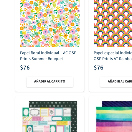
Papel floral individual – AC OSP
Papel especial indivi
Prints Summer Bouquet
OSP Prints AT Rainb
$
76
$
76
AÑADIR AL CARRITO
AÑADIR AL CAR