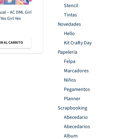
Stencil
ual – AC DML Girl
Tintas
es Girl Yes
Novedades
Hello
Kit Crafty Day
R AL CARRITO
Papelería
Felpa
Marcadores
Niños
Pegamentos
Planner
Scrapbooking
Abecedario
Abecedarios
Album