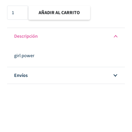
Papel
AÑADIR AL CARRITO
Individual
-
AC
Descripción
DML
Girl
girl power
Power
-
OSP
Envíos
Yes
Girl
Yes
cantidad