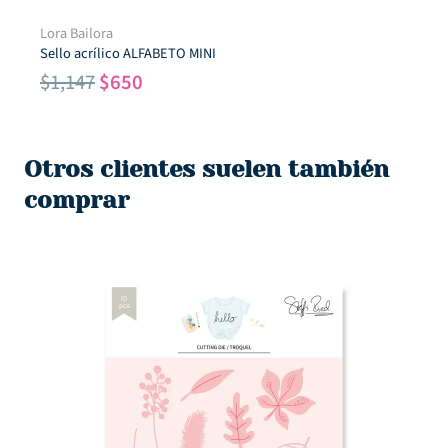
Lora Bailora
Sello acrílico ALFABETO MINI
El
El
$
1,147
$
650
precio
precio
original
actual
era:
es:
Otros clientes suelen también
$1,147.
$650.
comprar