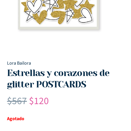
Lora Bailora
Estrellas y corazones de
glitter POSTCARDS
El
El
$
567
$
120
precio
precio
original
actual
Agotado
era:
es: