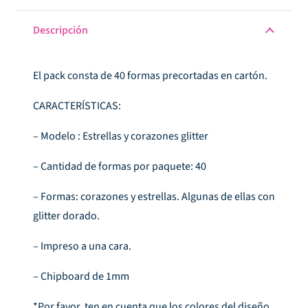
$567.
$120.
Descripción
El pack consta de 40 formas precortadas en cartón.
CARACTERÍSTICAS:
– Modelo : Estrellas y corazones glitter
– Cantidad de formas por paquete: 40
– Formas: corazones y estrellas. Algunas de ellas con
glitter dorado.
– Impreso a una cara.
– Chipboard de 1mm
*Por favor, ten en cuenta que los colores del diseño