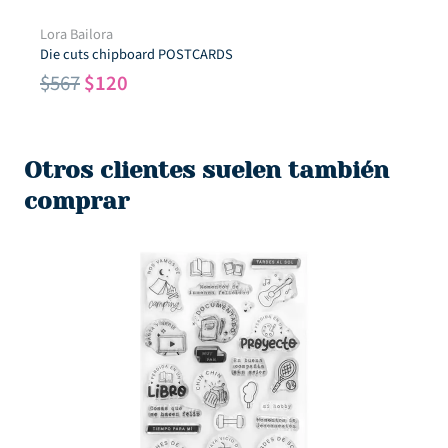
Lora Bailora
Die cuts chipboard POSTCARDS
El
El
$
567
$
120
precio
precio
original
actual
era:
es:
Otros clientes suelen también
$567.
$120.
comprar