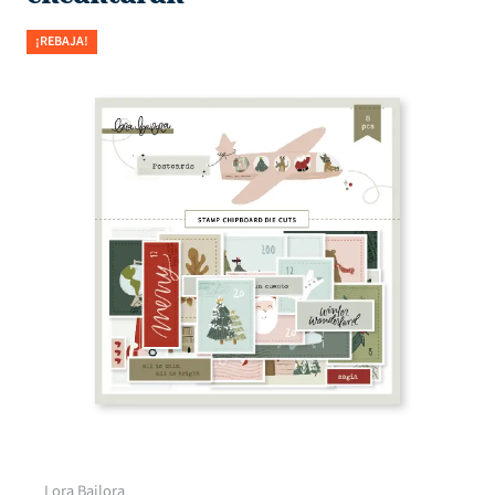
¡REBAJA!
Troquel ventanill