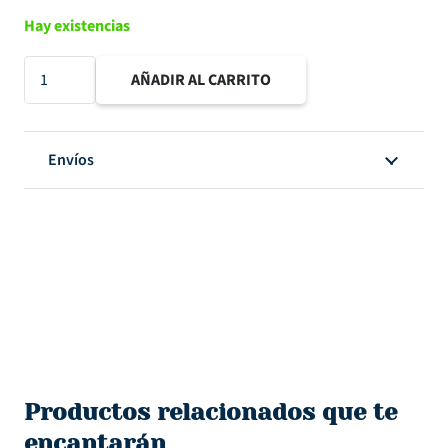
Hay existencias
Piccolina
AÑADIR AL CARRITO
brava
-
Culo
Envíos
Inaquieto-
Set
de
5
vellum
30,5x30,5cm
cantidad
Productos relacionados que te
encantarán