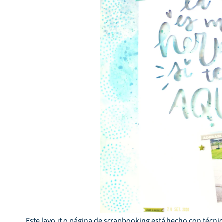
Este layout o página de scrapbooking está hecho con técni