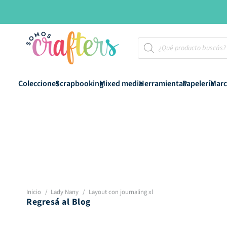
Búsqueda
de
productos
Colecciones
Scrapbooking
Mixed media
Herramientas
Papelería
Marc
Inicio
/
Lady Nany
/
Layout con journaling xl
Regresá al Blog