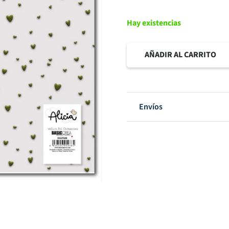
Hay existencias
AÑADIR AL CARRITO
Vellum
foil
Alicia
Envíos
1
hija
de
Vellum
foil
plata
30,5x30,5cm
cantidad