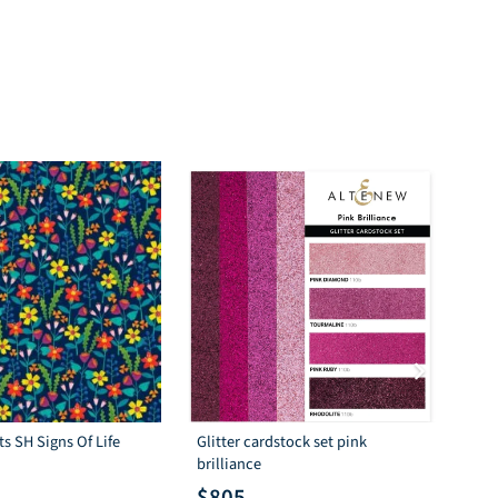
s SH Signs Of Life
Glitter cardstock set pink
Ma
brilliance
Rou
$
805
$