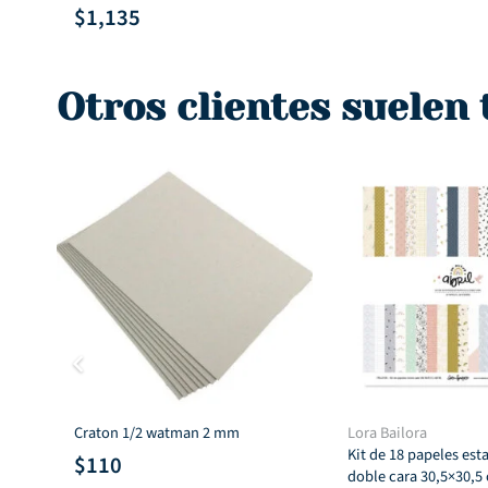
precio
prec
$
1,135
original
actu
era:
es:
$293.
$180
Otros clientes suelen
Craton 1/2 watman 2 mm
Lora Bailora
Kit de 18 papeles es
$
110
doble cara 30,5×30,5