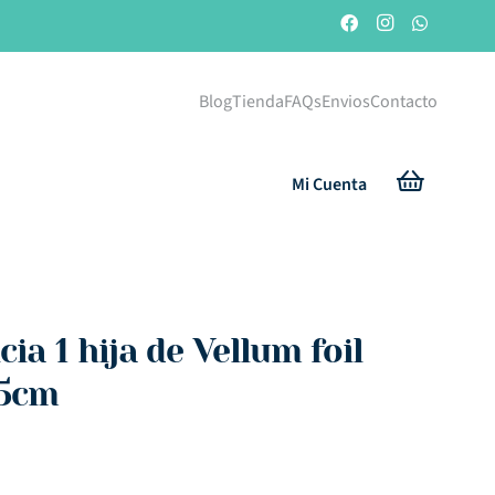
Blog
Tienda
FAQs
Envios
Contacto
Mi Cuenta
cia 1 hija de Vellum foil
,5cm