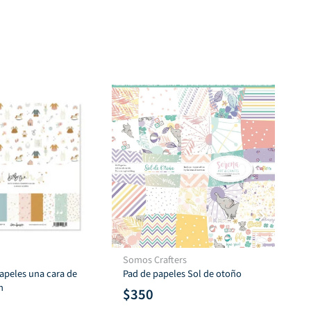
Somos Crafters
Som
apeles una cara de
Pad de papeles Sol de otoño
Par
m
$
350
$