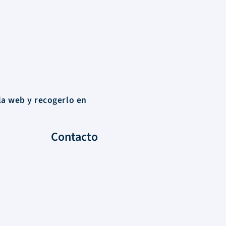
la web y recogerlo en
Contacto
Santa María del Riveiro
entre Florida y El Tala
Atlántida, Canelones – Uruguay
Tel:
+598 91 342 165
Lun – Vie 9hrs / 17 hrs