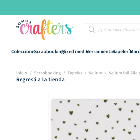
Búsqueda
de
productos
Colecciones
Scrapbooking
Mixed media
Herramientas
Papelería
Marc
Inicio
/
Scrapbooking
/
Papeles
/
Vellum
/
Vellum foil Alici
Regresá a la tienda