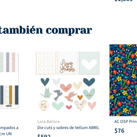
io
precio
precio
al
original
actual
era:
es:
.
$244.
$80.
 también comprar
Lora Bailora
AC OSP Print
tampados a
Die cuts y sobres de Vellum ABRIL
$
76
 cm UN
$
592