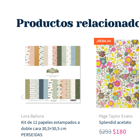
Productos relacionad
¡REBAJA!
Lora Bailora
Page Taylor Evans
Kit de 12 papeles estampados a
Splendid acetato
doble cara 30,5×30,5 cm
El
El
$
293
$
180
PERSEIDAS