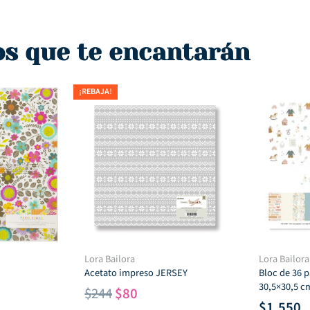
os que te encantarán
¡REBAJA!
Lora Bailora
Lora Bailora
Acetato impreso JERSEY
Bloc de 36 p
30,5×30,5 c
El
El
$
244
$
80
$
1,550