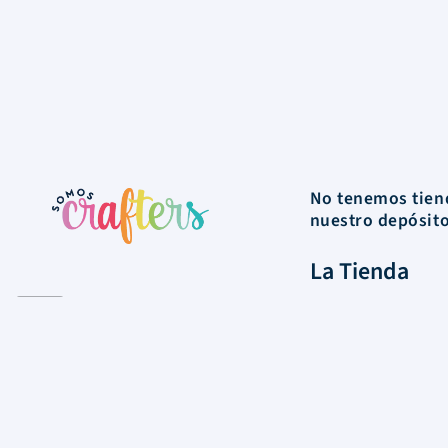
No tenemos tiend
nuestro depósit
La Tienda
Colecciones
Scrapbooking
Mixed media
Herramientas
Papelería