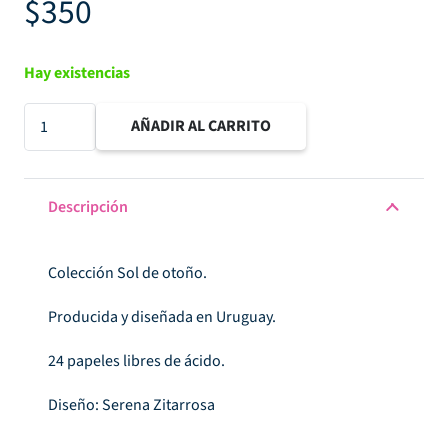
$
350
Hay existencias
Pad
AÑADIR AL CARRITO
de
papeles
Sol
Descripción
de
otoño
Colección Sol de otoño.
cantidad
Producida y diseñada en Uruguay.
24 papeles libres de ácido.
Diseño: Serena Zitarrosa