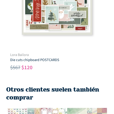
Lora Bailora
Die cuts chipboard POSTCARDS
El
El
$
567
$
120
precio
precio
original
actual
era:
es:
Otros clientes suelen también
$567.
$120.
comprar