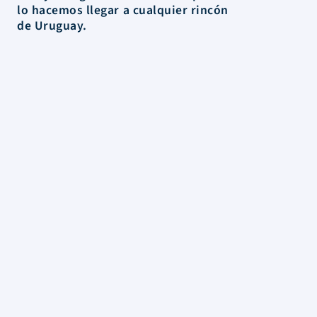
lo hacemos llegar a cualquier rincón
de Uruguay.
La Tienda
Colecciones
Scrapbooking
Mixed media
Herramientas
Papelería
Marcas
Novedades
Rebajas
Información
FAQs