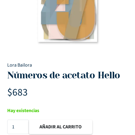
Lora Bailora
Números de acetato Hello
$
683
Hay existencias
Números
AÑADIR AL CARRITO
de