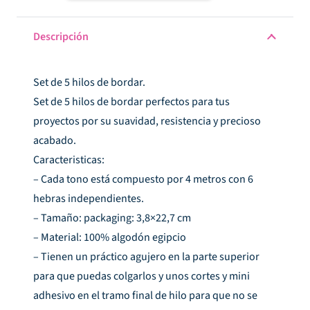
hilos
de
Descripción
bordar
gris
Set de 5 hilos de bordar.
cantidad
Set de 5 hilos de bordar perfectos para tus
proyectos por su suavidad, resistencia y precioso
acabado.
Caracteristicas:
– Cada tono está compuesto por 4 metros con 6
hebras independientes.
– Tamaño: packaging: 3,8×22,7 cm
– Material: 100% algodón egipcio
– Tienen un práctico agujero en la parte superior
para que puedas colgarlos y unos cortes y mini
adhesivo en el tramo final de hilo para que no se