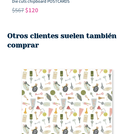
Die cuts chipboard POSTCARDS
El
El
$
567
$
120
precio
precio
original
actual
era:
es:
Otros clientes suelen también
$567.
$120.
comprar