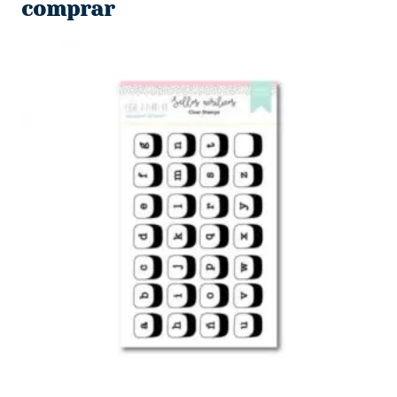
$567.
$120.
comprar