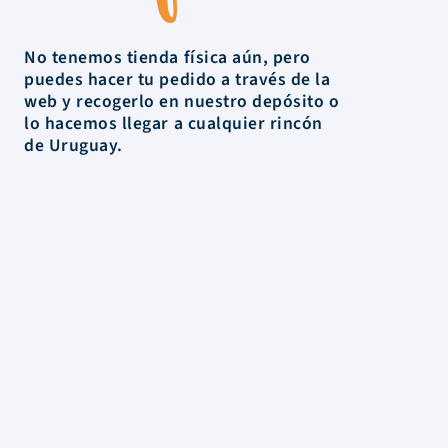
No tenemos tienda física aún, pero
puedes hacer tu pedido a través de la
web y recogerlo en nuestro depósito o
lo hacemos llegar a cualquier rincón
de Uruguay.
La Tienda
Colecciones
Scrapbooking
Mixed media
Herramientas
Papelería
Marcas
Novedades
Rebajas