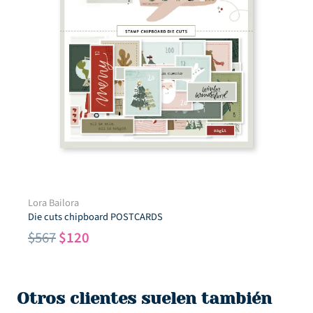
Lora Bailora
Die cuts chipboard POSTCARDS
El
El
$
567
$
120
precio
precio
original
actual
era:
es:
Otros clientes suelen también