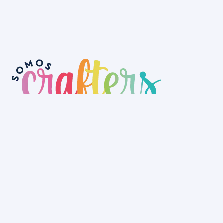
No tenemos tienda física aún, pero
puedes hacer tu pedido a través de la
web y recogerlo en nuestro depósito o
lo hacemos llegar a cualquier rincón
de Uruguay.
La Tienda