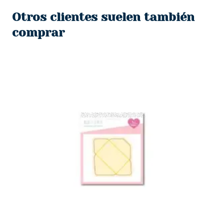
era:
es:
Otros clientes suelen también
$750.
$550.
comprar