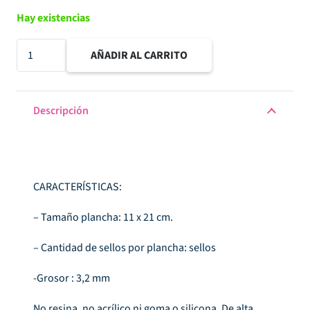
Hay existencias
Sello
AÑADIR AL CARRITO
acrílico
11x21
cm
Descripción
Hobbies
cantidad
CARACTERÍSTICAS:
– Tamaño plancha: 11 x 21 cm.
– Cantidad de sellos por plancha: sellos
-Grosor : 3,2 mm
No resina, no acrílico ni goma o silicona. De alta