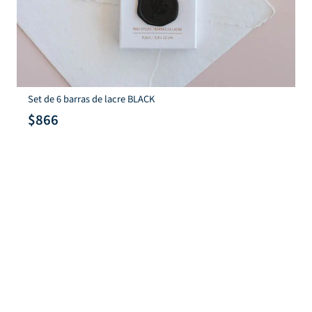
Glitter cardstock set
$
537