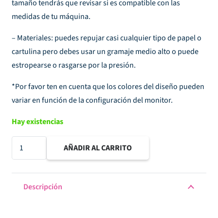
tamaño tendrás que revisar si es compatible con las
medidas de tu máquina.
– Materiales: puedes repujar casi cualquier tipo de papel o
cartulina pero debes usar un gramaje medio alto o puede
estropearse o rasgarse por la presión.
*Por favor ten en cuenta que los colores del diseño pueden
variar en función de la configuración del monitor.
Hay existencias
Carpeta
AÑADIR AL CARRITO
de
embossing
6"x
Descripción
8,25
CALLEJERO