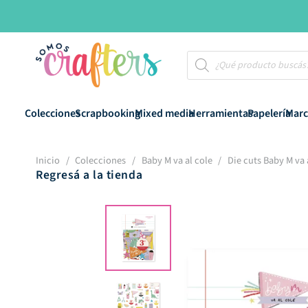
Búsqueda
de
productos
Colecciones
Scrapbooking
Mixed media
Herramientas
Papelería
Marc
Inicio
/
Colecciones
/
Baby M va al cole
/
Die cuts Baby M va 
Regresá a la tienda