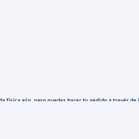
a física aún, pero puedes hacer tu pedido a través de 
o o
lo hacemos llegar a cualquier rincón de Uruguay.
Información
FAQs