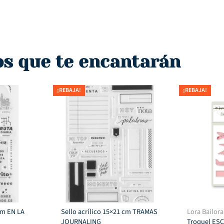
os que te encantarán
¡REBAJA!
¡REBAJA!
 cm EN LA
Sello acrílico 15×21 cm TRAMAS
Lora Bailora
JOURNALING
Troquel ES