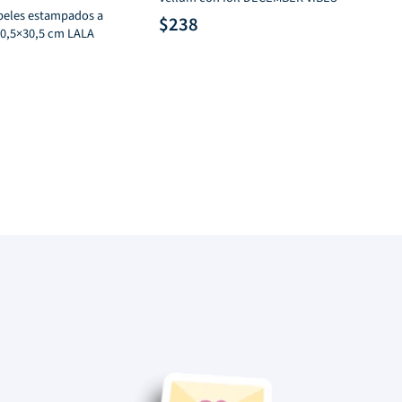
apeles estampados a
Tro
$
238
30,5×30,5 cm LALA
$