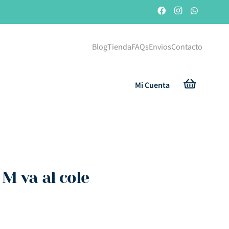
Blog
Tienda
FAQs
Envios
Contacto
Mi Cuenta
 M va al cole