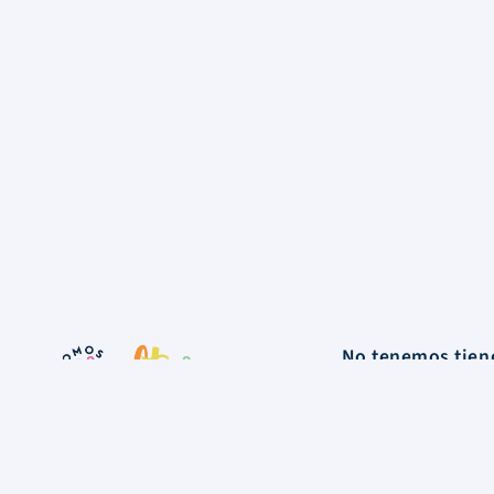
No tenemos tiend
nuestro depósit
La Tienda
Colecciones