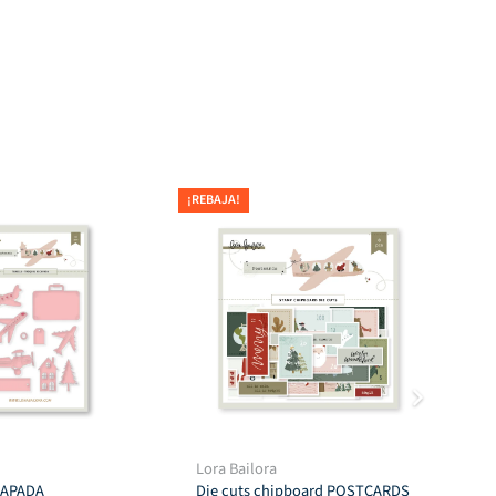
¡REBAJA!
¡REB
Lora Bailora
Tro
CAPADA
Die cuts chipboard POSTCARDS