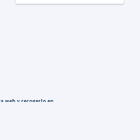
la web y recogerlo en
Contacto
Santa María del Riveiro