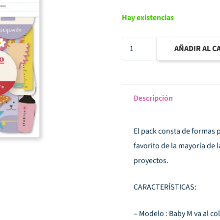
Hay existencias
Die
AÑADIR AL C
cuts
Baby
M
Descripción
va
al
El pack consta de formas p
cole
favorito de la mayoría de 
cantidad
proyectos.
CARACTERÍSTICAS:
– Modelo : Baby M va al co