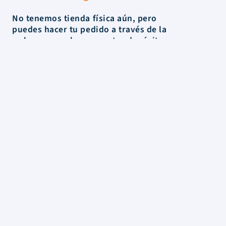
No tenemos tienda física aún, pero
puedes hacer tu pedido a través de la
web y recogerlo en nuestro depósito o
lo hacemos llegar a cualquier rincón
de Uruguay.
La Tienda
Colecciones
Scrapbooking
Mixed media
Herramientas
Papelería
Marcas
Novedades
Rebajas