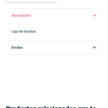
-
Obed
Descripción
Marshal
-
caja de tarjetas
Buenos
Días
Box
Envíos
of
Cards
cantidad