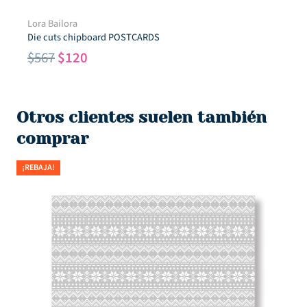
Lora Bailora
Die cuts chipboard POSTCARDS
El
El
$
567
$
120
precio
precio
original
actual
era:
es:
Otros clientes suelen también
$567.
$120.
comprar
¡REBAJA!