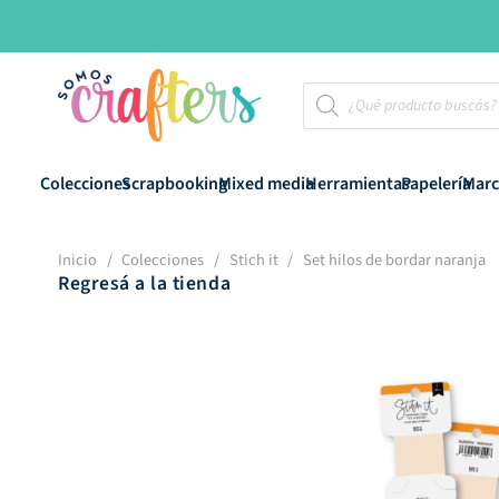
Búsqueda
de
productos
Colecciones
Scrapbooking
Mixed media
Herramientas
Papelería
Marc
Inicio
/
Colecciones
/
Stich it
/
Set hilos de bordar naranja
Regresá a la tienda