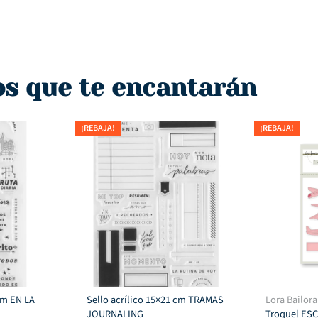
os que te encantarán
¡REBAJA!
¡REBAJA!
 cm EN LA
Sello acrílico 15×21 cm TRAMAS
Lora Bailora
JOURNALING
Troquel ES