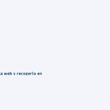
la web y recogerlo en
Contacto
Santa María del Riveiro
entre Florida y El Tala