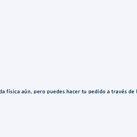
a física aún, pero puedes hacer tu pedido a través de 
o o
lo hacemos llegar a cualquier rincón de Uruguay.
Información
FAQs