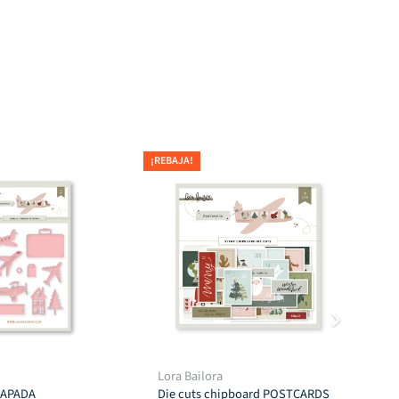
¡REBAJA!
¡REB
Lora Bailora
Tro
CAPADA
Die cuts chipboard POSTCARDS