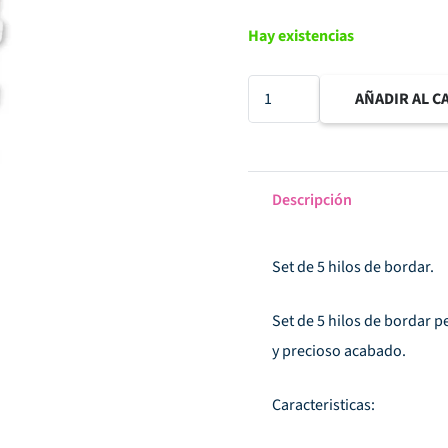
Hay existencias
Set
AÑADIR AL C
hilos
de
bordar
Descripción
naranja
cantidad
Set de 5 hilos de bordar.
Set de 5 hilos de bordar p
y precioso acabado.
Caracteristicas: