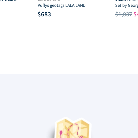
Puffys geotags LALA LAND
Set by Geor
E
$
683
$
1,037
$
p
o
e
$