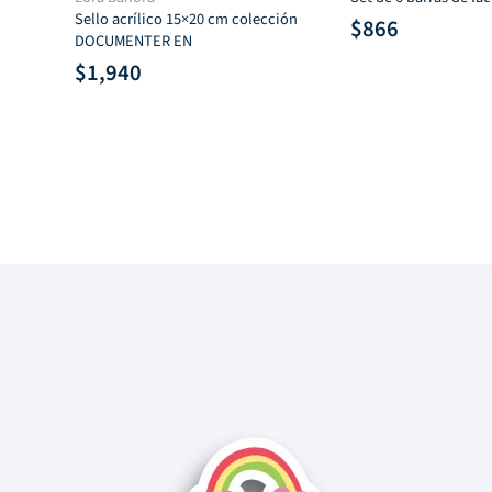
D
Sello acrílico 15×20 cm colección
$
866
DOCUMENTER EN
$
1,940