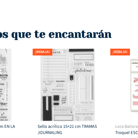
os que te encantarán
¡REBAJA!
¡REBAJA!
 cm EN LA
Sello acrílico 15×21 cm TRAMAS
Lora Bailora
JOURNALING
Troquel ES