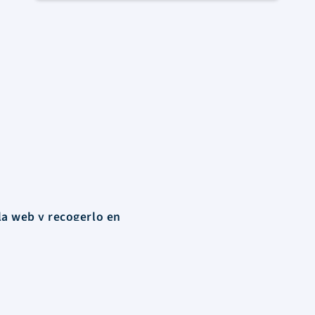
la web y recogerlo en
Contacto
Santa María del Riveiro