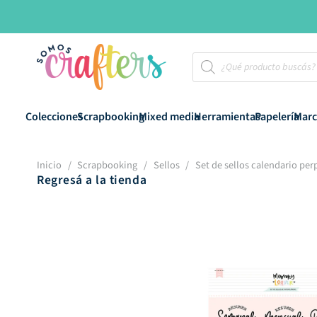
Búsqueda
de
productos
Colecciones
Scrapbooking
Mixed media
Herramientas
Papelería
Marc
Inicio
/
Scrapbooking
/
Sellos
/
Set de sellos calendario per
Regresá a la tienda