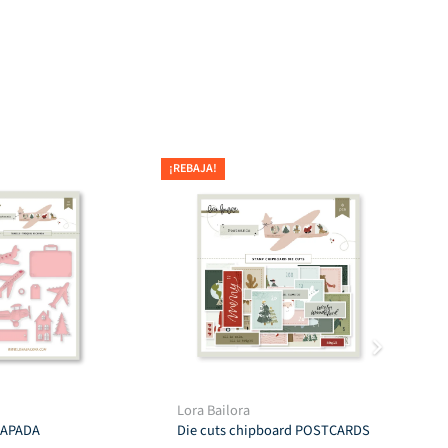
¡REBAJA!
¡REB
Lora Bailora
Tro
CAPADA
Die cuts chipboard POSTCARDS
$
7