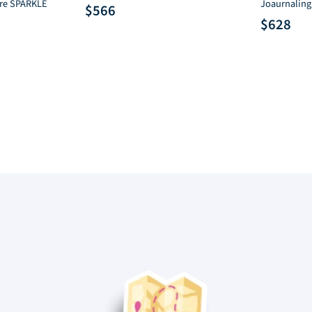
acre SPARKLE
Joaurnaling
$
566
$
628