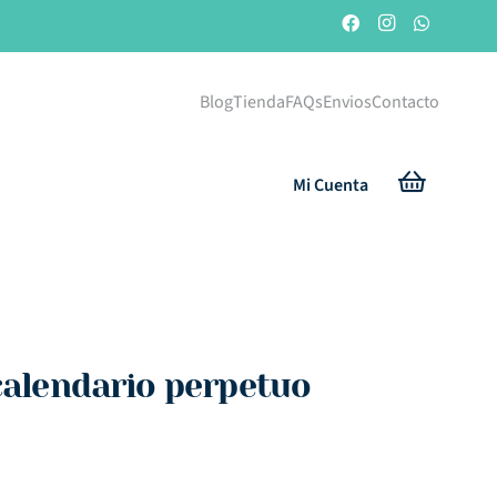
Blog
Tienda
FAQs
Envios
Contacto
Mi Cuenta
 calendario perpetuo