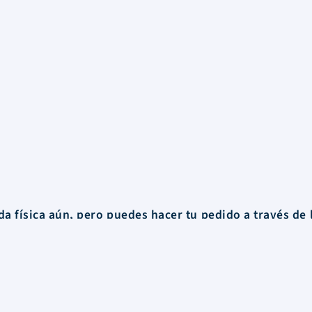
a física aún, pero puedes hacer tu pedido a través de 
o o
lo hacemos llegar a cualquier rincón de Uruguay.
Información
FAQs