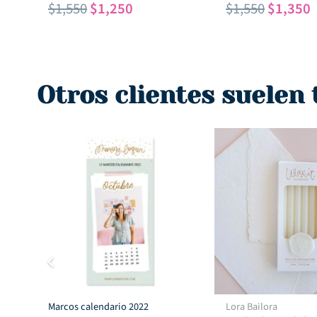
El
El
El
E
$
1,550
$
1,250
$
1,550
$
1,350
precio
precio
precio
p
original
actual
original
a
era:
es:
era:
e
$1,550.
$1,250.
$1,550.
$
Otros clientes suelen
Marcos calendario 2022
Lora Bailora