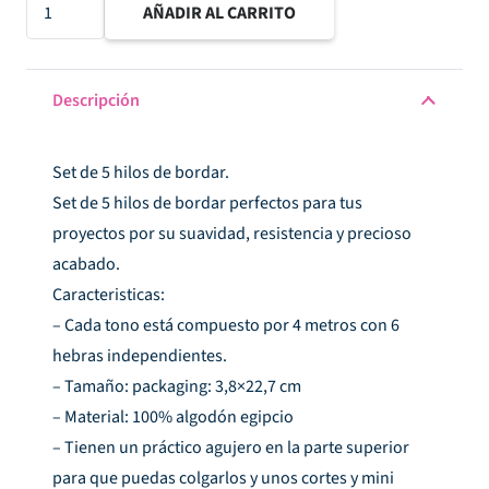
Set
AÑADIR AL CARRITO
de
hilos
de
Descripción
bordar
azul
Set de 5 hilos de bordar.
grisáceo
Set de 5 hilos de bordar perfectos para tus
cantidad
proyectos por su suavidad, resistencia y precioso
acabado.
Caracteristicas:
– Cada tono está compuesto por 4 metros con 6
hebras independientes.
– Tamaño: packaging: 3,8×22,7 cm
– Material: 100% algodón egipcio
– Tienen un práctico agujero en la parte superior
para que puedas colgarlos y unos cortes y mini