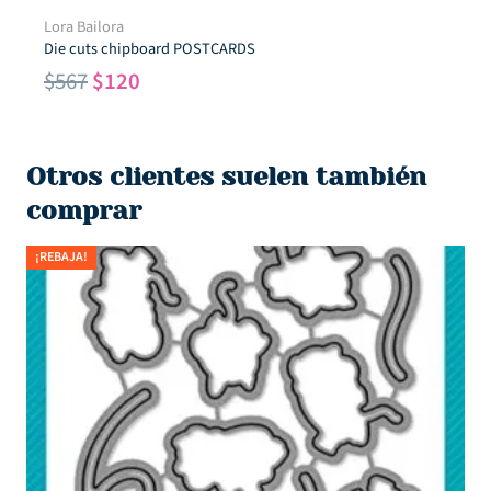
Lora Bailora
Die cuts chipboard POSTCARDS
El
El
$
567
$
120
precio
precio
original
actual
era:
es:
Otros clientes suelen también
$567.
$120.
comprar
¡REBAJA!