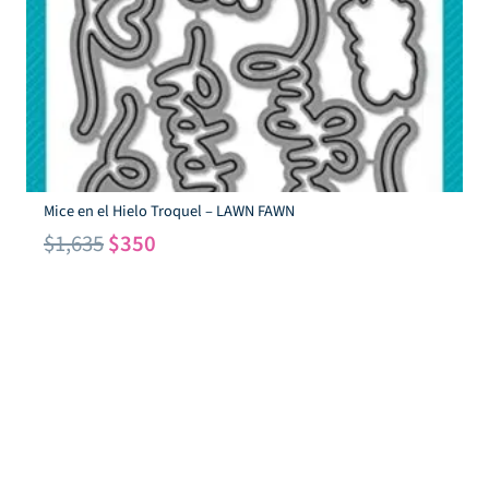
Mice en el Hielo Troquel – LAWN FAWN
El
El
$
1,635
$
350
precio
precio
original
actual
era:
es:
$1,635.
$350.