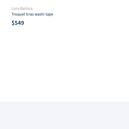
Lora Bailora
Die Cuts Hello
$
586