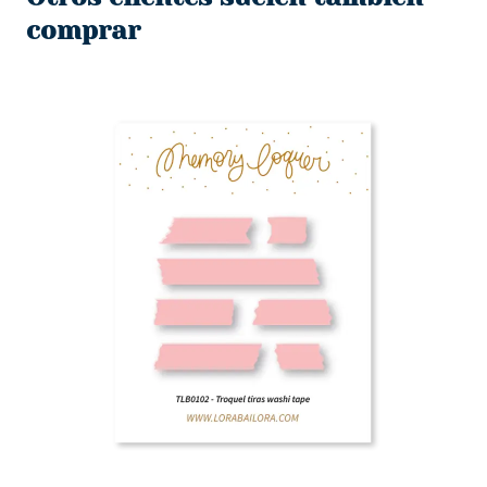
$488.
$200.
comprar