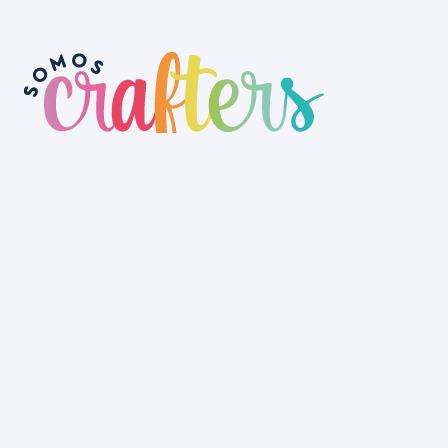
No tenemos tienda física aún, pero
puedes hacer tu pedido a través de la
web y recogerlo en nuestro depósito o
lo hacemos llegar a cualquier rincón
de Uruguay.
La Tienda
Colecciones
Scrapbooking
Mixed media