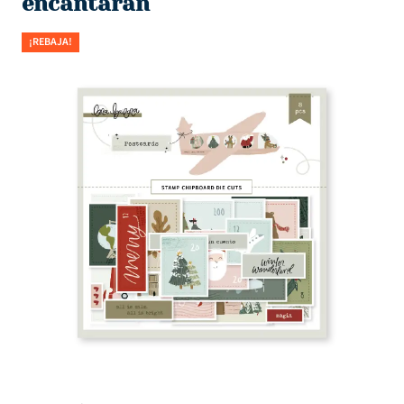
encantarán
¡REBAJA!