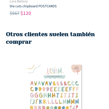
Lora Bailora
Die cuts chipboard POSTCARDS
El
El
$
567
$
120
precio
precio
original
actual
era:
es:
Otros clientes suelen también
$567.
$120.
comprar