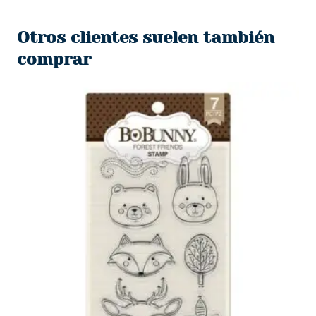
original
actual
era:
es:
Otros clientes suelen también
$567.
$120.
comprar