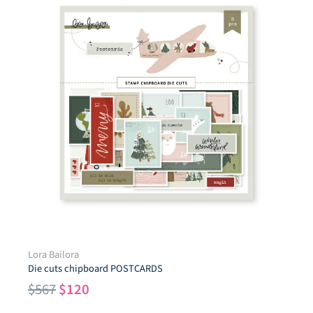
Lora Bailora
Die cuts chipboard POSTCARDS
El
El
$
567
$
120
precio
precio