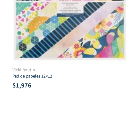
PACK VEGETALES «A TU LADO»
$
756