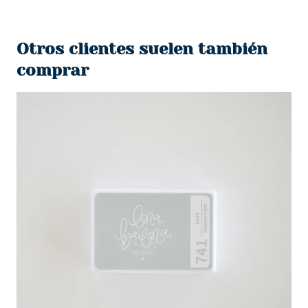
original
actual
era:
es:
Otros clientes suelen también
$750.
$550.
comprar