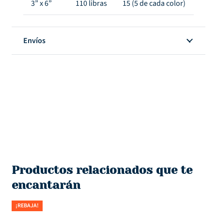
3” x 6”
110 libras
15 (5 de cada color)
Envíos
Productos relacionados que te
encantarán
¡REBAJA!