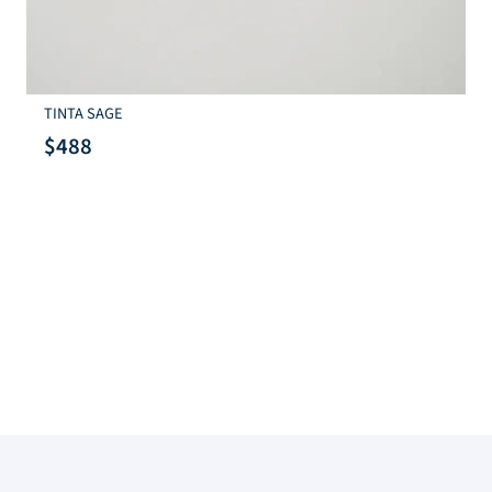
TINTA SAGE
Lora
Sell
$
488
$
1