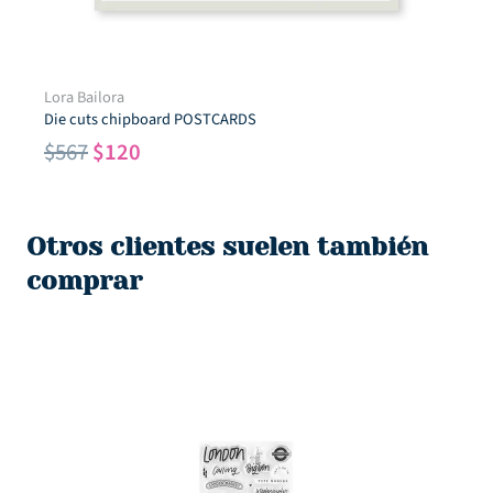
Lora Bailora
Die cuts chipboard POSTCARDS
El
El
$
567
$
120
precio
precio
original
actual
era:
es:
Otros clientes suelen también
$567.
$120.
comprar