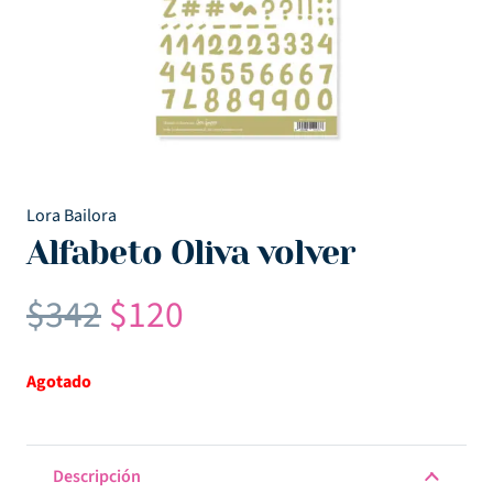
Lora Bailora
Alfabeto Oliva volver
El
El
$
342
$
120
precio
precio
original
actual
Agotado
era:
es:
$342.
$120.
Descripción